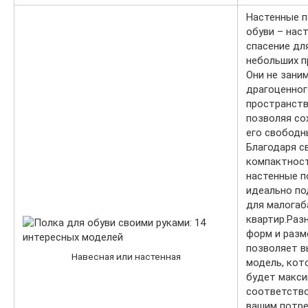
Настенные п
обуви – нас
спасение дл
небольших п
Они не зани
драгоценног
пространства
позволяя со
его свободн
Благодаря с
компактност
настенные п
идеально по
для малогаб
квартир.Раз
форм и разм
позволяет 
Навесная или настенная
модель, кот
будет макс
соответств
вашим потре