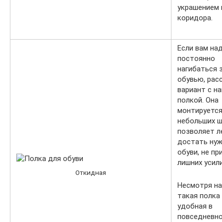
украшением 
коридора.
Если вам на
постоянно
нагибаться 
обувью, рас
вариант с н
полкой. Она
монтируется
небольших ш
позволяет л
достать нуж
обуви, не пр
лишних усили
Откидная
Несмотря на
такая полка
удобная в
повседневн