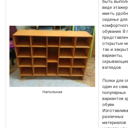
быть выполн
виде этажер
иметь удоб
сиденье для
комфортног
обувания. В
представлен
открытые м
так и закры
варианты,
скрывающие
взглядов.
Полки для о
один из сам
Напольная
популярных
вариантов х
обуви.
Изготавлива
различных
материалов: