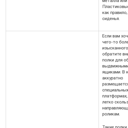
металла или
Пластиковые
как правило
сиденья.
Если вам хо
чего-то бол
изысканного
обратите вн
полки для о
выдвижным
ящиками. В 
аккуратно
размещаетс
специальны
платформах,
легко сколь
направляющ
роликам.
Такие полки