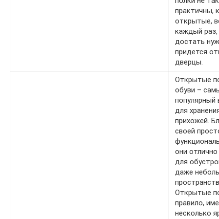
полки не так
практичны, 
открытые, в
каждый раз,
достать нуж
придется о
дверцы.
Открытые п
обуви – сам
популярный 
для хранения
прихожей. Б
своей прост
функциональ
они отлично
для обустро
даже небол
пространств
Открытые по
правило, им
несколько я