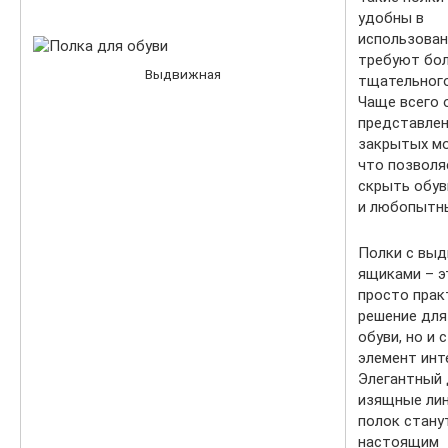
удобны в
использован
требуют бо
Выдвижная
тщательного
Чаще всего 
представлен
закрытых мо
что позволя
скрыть обув
и любопытны
Полки с вы
ящиками – э
просто прак
решение для
обуви, но и 
элемент инт
Элегантный 
изящные лин
полок стану
настоящим