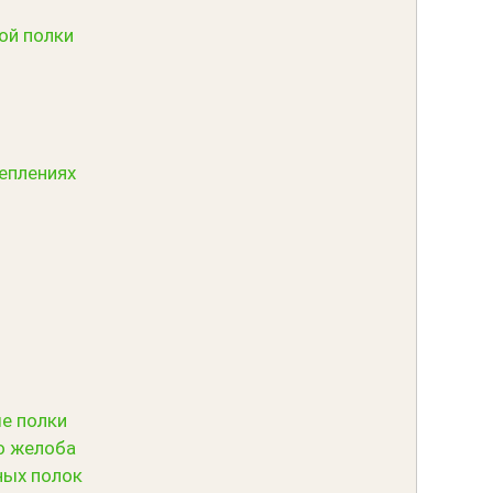
ой полки
еплениях
е полки
о желоба
ных полок