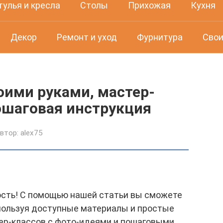
тулья и кресла
Столы
Прихожая
Кухня
Декор
Ремонт и уход
Фурнитура
Свои
оими руками, мастер-
ошаговая инструкция
втор:
alex75
ость! С помощью нашей статьи вы сможете
спользуя доступные материалы и простые
ер-классов с фото-идеями и пошаговыми