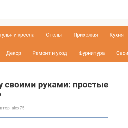
тулья и кресла
Столы
Прихожая
Кухня
Декор
Ремонт и уход
Фурнитура
Свои
у своими руками: простые
о
втор:
alex75