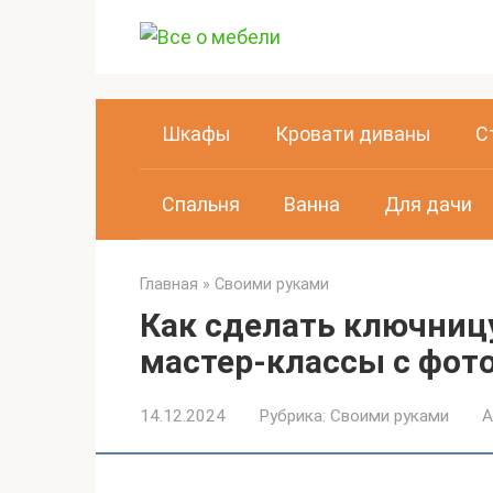
Перейти
к
контенту
Шкафы
Кровати диваны
С
Спальня
Ванна
Для дачи
Главная
»
Своими руками
Как сделать ключниц
мастер-классы с фот
14.12.2024
Рубрика:
Своими руками
А