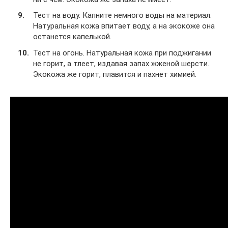
Тест на воду. Капните немного воды на материал.
Натуральная кожа впитает воду, а на экокоже она
останется капелькой.
Тест на огонь. Натуральная кожа при поджигании
не горит, а тлеет, издавая запах жженой шерсти.
Экокожа же горит, плавится и пахнет химией.