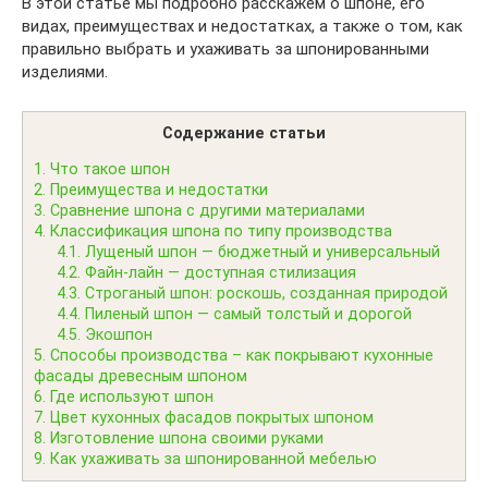
В этой статье мы подробно расскажем о шпоне, его
видах, преимуществах и недостатках, а также о том, как
правильно выбрать и ухаживать за шпонированными
изделиями.
Содержание статьи
1.
Что такое шпон
2.
Преимущества и недостатки
3.
Сравнение шпона с другими материалами
4.
Классификация шпона по типу производства
4.1.
Лущеный шпон — бюджетный и универсальный
4.2.
Файн-лайн — доступная стилизация
4.3.
Строганый шпон: роскошь, созданная природой
4.4.
Пиленый шпон — самый толстый и дорогой
4.5.
Экошпон
5.
Способы производства – как покрывают кухонные
фасады древесным шпоном
6.
Где используют шпон
7.
Цвет кухонных фасадов покрытых шпоном
8.
Изготовление шпона своими руками
9.
Как ухаживать за шпонированной мебелью